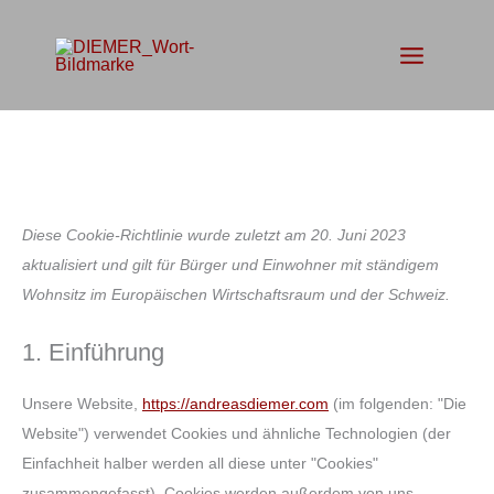
Zum
Inhalt
springen
Consent
Consent
Consent
Consent
Consent
Consent
Consent
Diese Cookie-Richtlinie wurde zuletzt am 20. Juni 2023
to
to
to
to
to
to
to
aktualisiert und gilt für Bürger und Einwohner mit ständigem
service
service
service
service
service
service
service
Wohnsitz im Europäischen Wirtschaftsraum und der Schweiz.
wordpress
elementor
woocommerc
google-
google-
calendly
sonstiges
1. Einführung
fonts
maps
Unsere Website,
https://andreasdiemer.com
(im folgenden: "Die
Website") verwendet Cookies und ähnliche Technologien (der
Einfachheit halber werden all diese unter "Cookies"
zusammengefasst). Cookies werden außerdem von uns